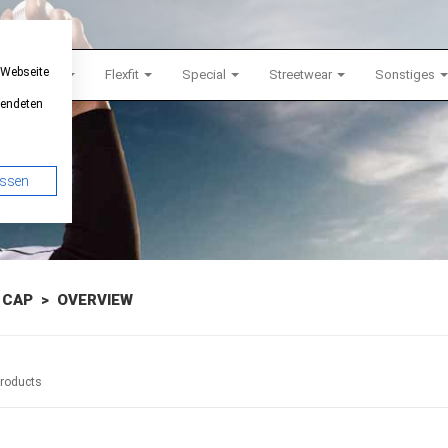
 Webseite
Snapback
Flexfit
Special
Streetwear
Sonstiges
wendeten
assen
 CAP
> OVERVIEW
Products