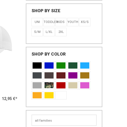
SHOP BY SIZE
UNI
TODDLER
KIDS
YOUTH
XS/S
S/M
L/XL
2XL
SHOP BY COLOR
12,95 €*