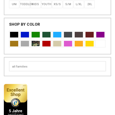
UNI
TODDLER
KIDS
YOUTH
XS/S
S/M
L/XL
2XL
SHOP BY COLOR