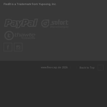
Flexfit is a Trademark from Yupoong, Inc.
www.flex-cap.de 2026
|
|
Back to Top