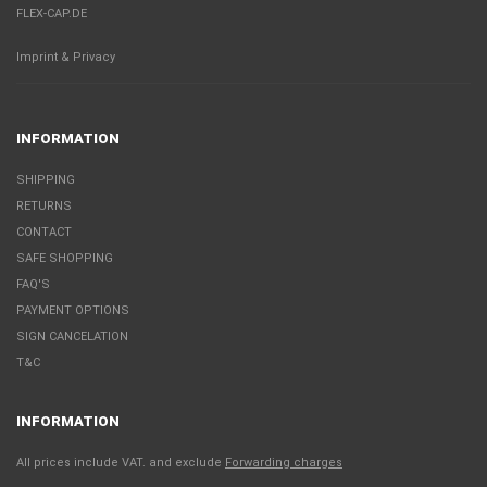
FLEX-CAP.DE
Imprint & Privacy
INFORMATION
SHIPPING
RETURNS
CONTACT
SAFE SHOPPING
FAQ'S
PAYMENT OPTIONS
SIGN CANCELATION
T&C
INFORMATION
All prices include VAT. and exclude
Forwarding charges