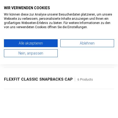
WIR VERWENDEN COOKIES
Wir können diese zur Analyse unserer Besucherdaten platzieren, um unsere
Webseite zu verbessern, personalisierte Inhalte anzuzeigen und Ihnen ein
0
0
Toggle
großartiges Webseiten-Erlebnis zu bieten. Für weitere Informationen zu den
navigatio
von uns verwendeten Cookies öffnen Sie die Einstellungen.
Alle akzeptieren
Ablehnen
HOME
>
FLEXFIT CLASSIC SNAPBACKS
Nein, anpassen
CAP
> OVERVIEW
FLEXFIT CLASSIC SNAPBACKS CAP
6 Products