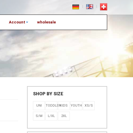
Account
wholesale
SHOP BY SIZE
UNI
TODDLER
KIDS
YOUTH
XS/S
S/M
L/XL
2XL