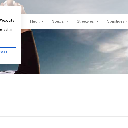
 Webseite
Snapback
Flexfit
Special
Streetwear
Sonstiges
wendeten
assen