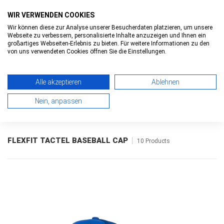
WIR VERWENDEN COOKIES
Wir können diese zur Analyse unserer Besucherdaten platzieren, um unsere
Webseite zu verbessern, personalisierte Inhalte anzuzeigen und Ihnen ein
0
0
Toggle
großartiges Webseiten-Erlebnis zu bieten. Für weitere Informationen zu den
navigatio
von uns verwendeten Cookies öffnen Sie die Einstellungen.
Alle akzeptieren
Ablehnen
HOME
>
FLEXFIT TACTEL BASEBALL CAP
> OVERVIEW
Nein, anpassen
FLEXFIT TACTEL BASEBALL CAP
10 Products