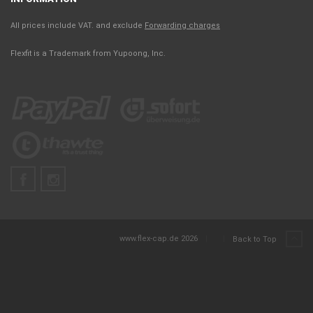
All prices include VAT. and exclude
Forwarding charges
Flexfit is a Trademark from Yupoong, Inc.
www.flex-cap.de 2026
|
|
Back to Top