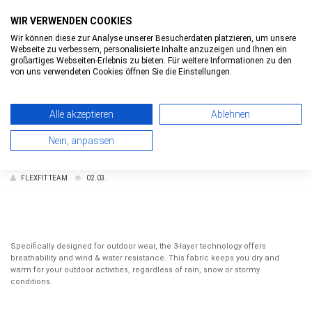
WIR VERWENDEN COOKIES
Wir können diese zur Analyse unserer Besucherdaten platzieren, um unsere
Webseite zu verbessern, personalisierte Inhalte anzuzeigen und Ihnen ein
0
0
Toggle
großartiges Webseiten-Erlebnis zu bieten. Für weitere Informationen zu den
navigatio
von uns verwendeten Cookies öffnen Sie die Einstellungen.
FLEXFIT 3 LAYER TECHNOLOGY
go back
Alle akzeptieren
Ablehnen
Nein, anpassen
Flexfit 3 Layer Technology
FLEXFIT TEAM
02.03.
Specifically designed for outdoor wear, the 3-layer technology offers
breathability and wind & water resistance. This fabric keeps you dry and
warm for your outdoor activities, regardless of rain, snow or stormy
conditions.