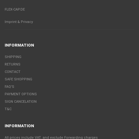
FLEX-CAP.DE
Imprint & Privacy
INFORMATION
SHIPPING
RETURNS
CONTACT
SAFE SHOPPING
FAQ'S
PAYMENT OPTIONS
SIGN CANCELATION
T&C
INFORMATION
All prices include VAT. and exclude
Forwarding charges