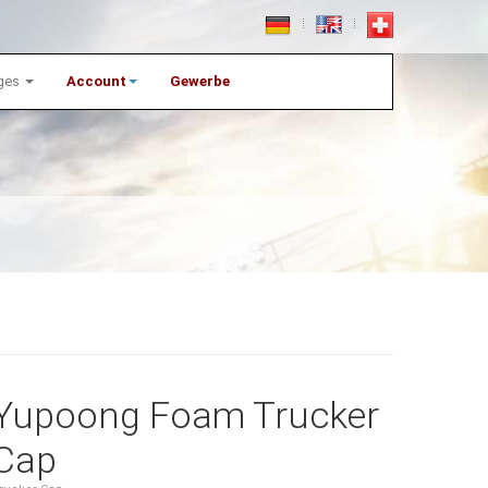
ges
Account
Gewerbe
Yupoong Foam Trucker
Cap