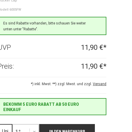
rucker Cap
odell 6005FW
Es sind Rabatte vorhanden, bitte schauen Sie weiter
unten unter "Rabatte".
UVP
11,90 €*
Preis:
11,90 €*
*) inkl. Mwst. **) zzgl. Mwst. und zzgl.
Versand
BEKOMM 5 EURO RABATT AB 50 EURO
EINKAUF
Uni
1 *
IN DEN WARENKORB