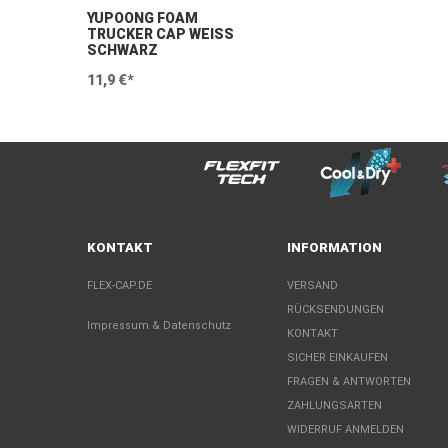
YUPOONG FOAM
TRUCKER CAP WEISS S
CHWARZ
11,9 €*
KONTAKT
INFORMATION
FLEX-CAP.DE
VERSAND
RÜCKSENDUNGEN
Impressum & Datenschutz
KONTAKT
SICHER EINKAUFEN
FRAGEN & ANTWORTEN
ZAHLUNGSARTEN
WIDERRUF ANMELDEN