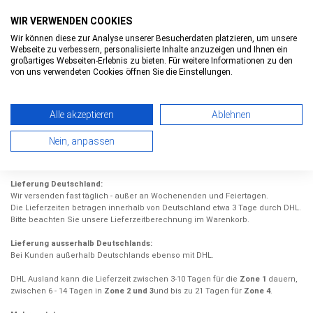
WIR VERWENDEN COOKIES
Wir können diese zur Analyse unserer Besucherdaten platzieren, um unsere
Webseite zu verbessern, personalisierte Inhalte anzuzeigen und Ihnen ein
0
0
Toggle
großartiges Webseiten-Erlebnis zu bieten. Für weitere Informationen zu den
navigatio
von uns verwendeten Cookies öffnen Sie die Einstellungen.
VERSANDKOSTEN & LIEFERZEITEN
Zurück
Alle akzeptieren
Ablehnen
Nein, anpassen
Versandkosten & Lieferzeiten
Lieferung Deutschland:
Wir versenden fast täglich - außer an Wochenenden und Feiertagen.
Die Lieferzeiten betragen innerhalb von Deutschland etwa 3 Tage durch DHL.
Bitte beachten Sie unsere Lieferzeitberechnung im Warenkorb.
Lieferung ausserhalb Deutschlands:
Bei Kunden außerhalb Deutschlands ebenso mit DHL.
DHL Ausland kann die Lieferzeit zwischen 3-10 Tagen für die
Zone 1
dauern,
zwischen 6 - 14 Tagen in
Zone 2 und 3
und bis zu 21 Tagen für
Zone 4
.