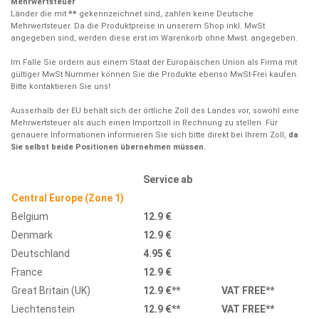
Mehrwertsteuer
Länder die mit
**
gekennzeichnet sind, zahlen keine Deutsche
Mehrwertsteuer. Da die Produktpreise in unserem Shop inkl. MwSt
angegeben sind, werden diese erst im Warenkorb ohne Mwst. angegeben.
Im Falle Sie ordern aus einem Staat der Europäischen Union als Firma mit
gültiger MwSt Nummer können Sie die Produkte ebenso MwSt-Frei kaufen.
Bitte kontaktieren Sie uns!
Ausserhalb der EU behält sich der örtliche Zoll des Landes vor, sowohl eine
Mehrwertsteuer als auch einen Importzoll in Rechnung zu stellen. Für
genauere Informationen informieren Sie sich bitte direkt bei Ihrem Zoll,
da
Sie selbst beide Positionen übernehmen müssen.
Service ab
Central Europe (Zone 1)
Belgium
12.9 €
Denmark
12.9 €
Deutschland
4.95 €
France
12.9 €
Great Britain (UK)
12.9 €
**
VAT FREE**
Liechtenstein
12.9 €
**
VAT FREE**