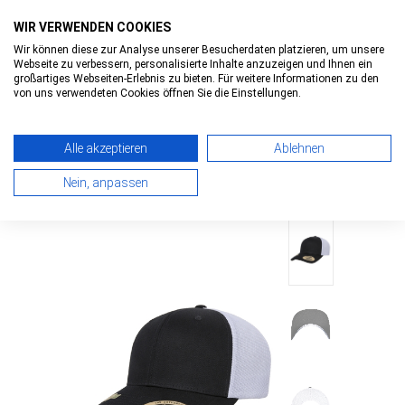
WIR VERWENDEN COOKIES
Wir können diese zur Analyse unserer Besucherdaten platzieren, um unsere
Webseite zu verbessern, personalisierte Inhalte anzuzeigen und Ihnen ein
0
0
Toggle
großartiges Webseiten-Erlebnis zu bieten. Für weitere Informationen zu den
navigatio
von uns verwendeten Cookies öffnen Sie die Einstellungen.
HOME
>
YUPOONG MESH TRUCKER
Alle akzeptieren
Ablehnen
SNAPBACK
> YUPOONG CLASSIC RECYCLED RETRO
Nein, anpassen