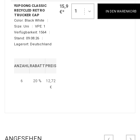
YUPOONG CLASSIC
15,9
RECYCLED RETRO
1
€*
IN DEN WARENKORB
TRUCKER CAP
Color:
Black White
Size:
Uni
VPE:
1
Verfügbarkeit:
1564
Stand:
09.08.26
Lagerort:
Deutschland
ANZAHL
RABATT
PREIS
6
20 %
12,72
€
ANGESEHEN