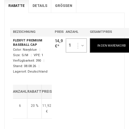
RABATTE
DETAILS
GRÖSSEN
BEZEICHNUNG
PREIS
ANZAHL
GESAMTPREIS
FLEXFIT PREMIUM
14,9
BASEBALL CAP
1
€*
IN DEN WARENKORB
Color:
Navyblue
Size:
S/M
VPE:
1
Verfügbarkeit:
390
Stand:
08.08.26
Lagerort:
Deutschland
ANZAHL
RABATT
PREIS
6
20 %
11,92
€