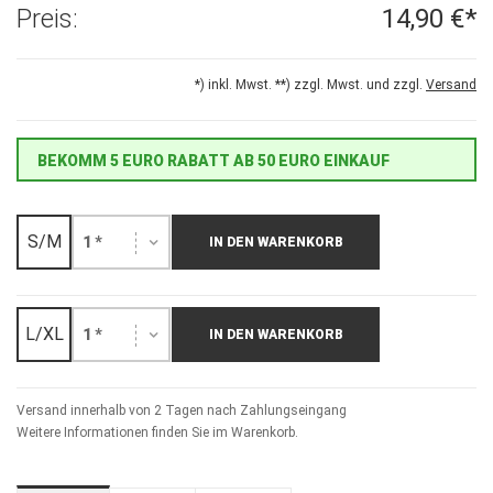
Preis:
14,90 €*
*) inkl. Mwst. **) zzgl. Mwst. und zzgl.
Versand
BEKOMM 5 EURO RABATT AB 50 EURO EINKAUF
S/M
1 *
IN DEN WARENKORB
L/XL
1 *
IN DEN WARENKORB
Versand innerhalb von 2 Tagen nach Zahlungseingang
Weitere Informationen finden Sie im Warenkorb.