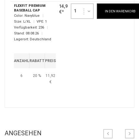
FLEXFIT PREMIUM
14,9
BASEBALL CAP
1
€*
IN DEN WARENKORB
Color:
Navyblue
Size:
L/XL
VPE:
1
Verfügbarkeit:
236
Stand:
08.08.26
Lagerort:
Deutschland
ANZAHL
RABATT
PREIS
6
20 %
11,92
€
ANGESEHEN