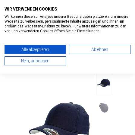
WIR VERWENDEN COOKIES
Wir können diese zur Analyse unserer Besucherdaten platzieren, um unsere
Webseite zu verbessern, personalisierte Inhalte anzuzeigen und Ihnen ein
0
0
Toggle
großartiges Webseiten-Erlebnis zu bieten. Für weitere Informationen zu den
navigatio
von uns verwendeten Cookies öffnen Sie die Einstellungen.
HOME
>
FLEXFIT PREMIUM BASEBALL CAP
> FLEXFIT
Alle akzeptieren
Ablehnen
PREMIUM
Nein, anpassen