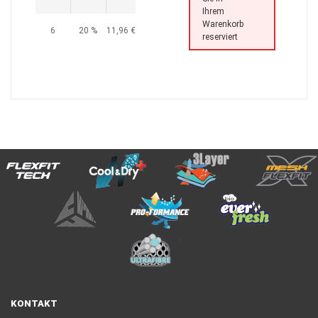
Ihrem
Warenkorb
6
20 %
11,96 €
reserviert
KONTAKT