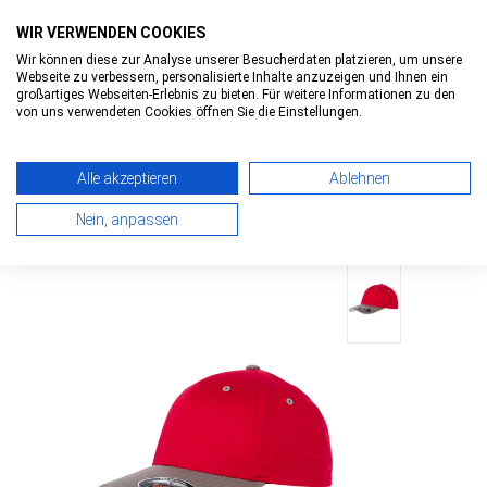
WIR VERWENDEN COOKIES
Wir können diese zur Analyse unserer Besucherdaten platzieren, um unsere
Webseite zu verbessern, personalisierte Inhalte anzuzeigen und Ihnen ein
0
0
Toggle
großartiges Webseiten-Erlebnis zu bieten. Für weitere Informationen zu den
navigatio
von uns verwendeten Cookies öffnen Sie die Einstellungen.
HOME
>
FLEXFIT CONTRAST TWOTONE BASEBALL
Alle akzeptieren
Ablehnen
CAP
> FLEXFIT CONTRAST
Nein, anpassen