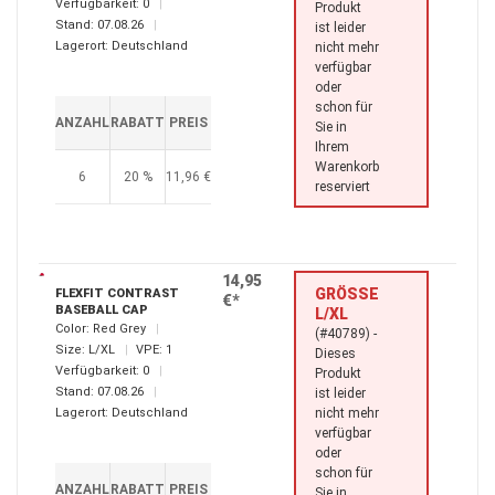
Verfügbarkeit:
0
Produkt
Stand:
07.08.26
ist leider
Lagerort:
Deutschland
nicht mehr
verfügbar
oder
schon für
ANZAHL
RABATT
PREIS
Sie in
Ihrem
Warenkorb
6
20 %
11,96 €
reserviert
14,95
GRÖSSE L
FLEXFIT CONTRAST
€*
BASEBALL CAP
/XL
Color:
Red Grey
(#40789) -
Size:
L/XL
VPE:
1
Dieses
Verfügbarkeit:
0
Produkt
Stand:
07.08.26
ist leider
Lagerort:
Deutschland
nicht mehr
verfügbar
oder
schon für
ANZAHL
RABATT
PREIS
Sie in